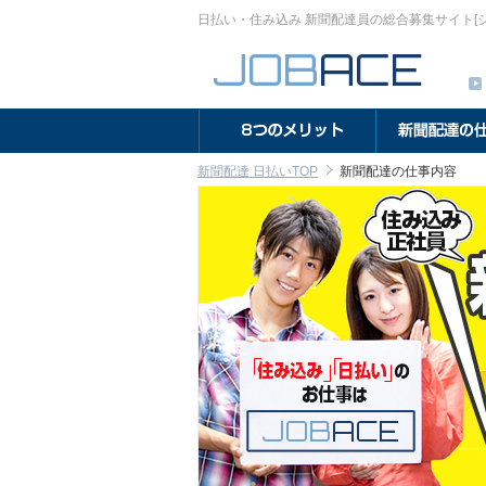
日払い・住み込み 新聞配達員の総合募集サイト[
のメリット
新聞配達の仕事とは
新聞配達の求人情報
新聞配達 日払いTOP
新聞配達の仕事内容