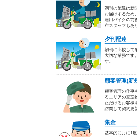
朝刊の配達は新
お届けするため
達用バイクの前
布スタッフもあ
夕刊配達
朝刊に比較して
大切な業務です
す。
顧客管理(新
顧客管理の仕事
るエリアの空室
ただけるお客様
訪問して契約更
集金
基本的に月に1