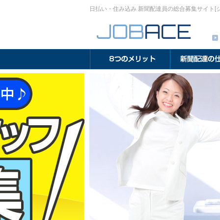
日払い・住み込み 新聞配達員の総合募集サイト[
のメリット
新聞配達の仕事とは
新聞配達の求人情報