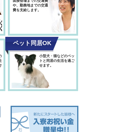
面接会場までの交通費
や、勤務地までの交通
費を支給します。
ペット同居OK
の
小型犬・猫などのペッ
社
トと同居の生活を過ご
け
せます。