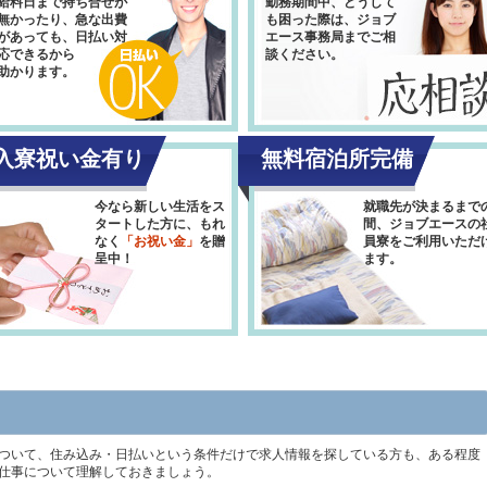
給料日まで持ち合せが
勤務期間中、どうして
無かったり、急な出費
も困った際は、ジョブ
があっても、日払い対
エース事務局までご相
応できるから
談ください。
助かります。
入寮祝い金有り
無料宿泊所完備
今なら新しい生活をス
就職先が決まるまで
タートした方に、もれ
間、ジョブエースの
なく
「お祝い金」
を贈
員寮をご利用いただ
呈中！
ます。
ついて、住み込み・日払いという条件だけで求人情報を探している方も、ある程度
仕事について理解しておきましょう。